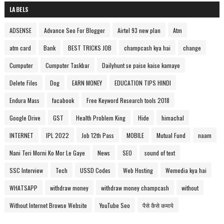
LABELS
ADSENSE
Advance Seo For Blogger
Airtel 93 new plan
Atm
atm card
Bank
BEST TRICKS JOB
champcash kya hai
change
Cumputer
Cumputer Taskbar
Dailyhunt se paise kaise kamaye
Delete Files
Dog
EARN MONEY
EDUCATION TIPS HINDI
Endura Mass
facabook
Free Keyword Research tools 2018
Google Drive
GST
Health Problem King
Hide
himachal
INTERNET
IPL 2022
Job 12th Pass
MOBILE
Mutual Fund
naam
Nani Teri Morni Ko Mor Le Gaye
News
SEO
sound of text
SSC Interview
Tech
USSD Codes
Web Hosting
Wemedia kya hai
WHATSAPP
withdraw money
withdraw money champcash
without
Without Internet Browse Website
YouTube Seo
पैसे कैसे कमाये