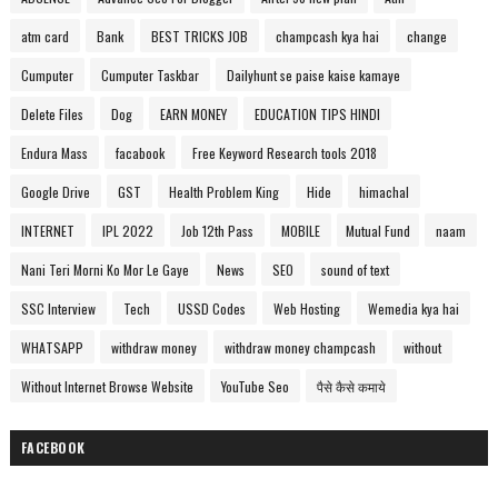
atm card
Bank
BEST TRICKS JOB
champcash kya hai
change
Cumputer
Cumputer Taskbar
Dailyhunt se paise kaise kamaye
Delete Files
Dog
EARN MONEY
EDUCATION TIPS HINDI
Endura Mass
facabook
Free Keyword Research tools 2018
Google Drive
GST
Health Problem King
Hide
himachal
INTERNET
IPL 2022
Job 12th Pass
MOBILE
Mutual Fund
naam
Nani Teri Morni Ko Mor Le Gaye
News
SEO
sound of text
SSC Interview
Tech
USSD Codes
Web Hosting
Wemedia kya hai
WHATSAPP
withdraw money
withdraw money champcash
without
Without Internet Browse Website
YouTube Seo
पैसे कैसे कमाये
FACEBOOK