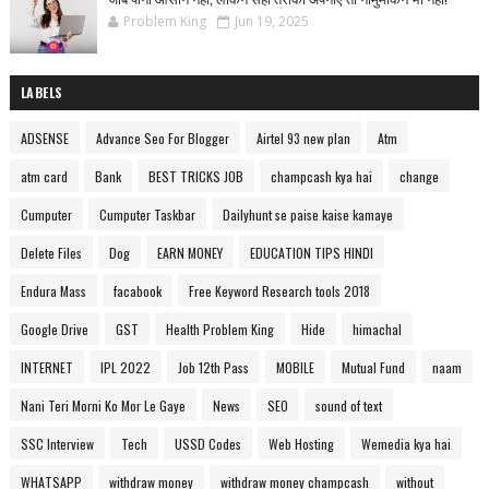
Problem King
Jun 19, 2025
LABELS
ADSENSE
Advance Seo For Blogger
Airtel 93 new plan
Atm
atm card
Bank
BEST TRICKS JOB
champcash kya hai
change
Cumputer
Cumputer Taskbar
Dailyhunt se paise kaise kamaye
Delete Files
Dog
EARN MONEY
EDUCATION TIPS HINDI
Endura Mass
facabook
Free Keyword Research tools 2018
Google Drive
GST
Health Problem King
Hide
himachal
INTERNET
IPL 2022
Job 12th Pass
MOBILE
Mutual Fund
naam
Nani Teri Morni Ko Mor Le Gaye
News
SEO
sound of text
SSC Interview
Tech
USSD Codes
Web Hosting
Wemedia kya hai
WHATSAPP
withdraw money
withdraw money champcash
without