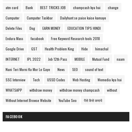
atm card
Bank
BEST TRICKS JOB
champcash kya hai
change
Cumputer
Cumputer Taskbar
Dailyhunt se paise kaise kamaye
Delete Files
Dog
EARN MONEY
EDUCATION TIPS HINDI
Endura Mass
facabook
Free Keyword Research tools 2018
Google Drive
GST
Health Problem King
Hide
himachal
INTERNET
IPL 2022
Job 12th Pass
MOBILE
Mutual Fund
naam
Nani Teri Morni Ko Mor Le Gaye
News
SEO
sound of text
SSC Interview
Tech
USSD Codes
Web Hosting
Wemedia kya hai
WHATSAPP
withdraw money
withdraw money champcash
without
Without Internet Browse Website
YouTube Seo
पैसे कैसे कमाये
FACEBOOK