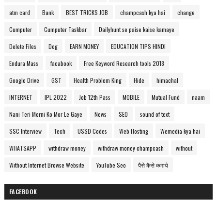
atm card
Bank
BEST TRICKS JOB
champcash kya hai
change
Cumputer
Cumputer Taskbar
Dailyhunt se paise kaise kamaye
Delete Files
Dog
EARN MONEY
EDUCATION TIPS HINDI
Endura Mass
facabook
Free Keyword Research tools 2018
Google Drive
GST
Health Problem King
Hide
himachal
INTERNET
IPL 2022
Job 12th Pass
MOBILE
Mutual Fund
naam
Nani Teri Morni Ko Mor Le Gaye
News
SEO
sound of text
SSC Interview
Tech
USSD Codes
Web Hosting
Wemedia kya hai
WHATSAPP
withdraw money
withdraw money champcash
without
Without Internet Browse Website
YouTube Seo
पैसे कैसे कमाये
FACEBOOK