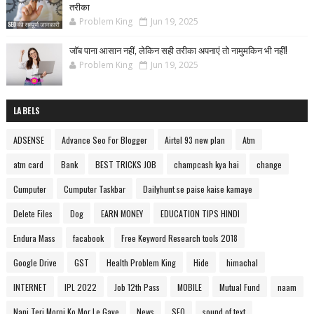
तरीका
Problem King
Jun 19, 2025
जॉब पाना आसान नहीं, लेकिन सही तरीका अपनाएं तो नामुमकिन भी नहीं!
Problem King
Jun 19, 2025
LABELS
ADSENSE
Advance Seo For Blogger
Airtel 93 new plan
Atm
atm card
Bank
BEST TRICKS JOB
champcash kya hai
change
Cumputer
Cumputer Taskbar
Dailyhunt se paise kaise kamaye
Delete Files
Dog
EARN MONEY
EDUCATION TIPS HINDI
Endura Mass
facabook
Free Keyword Research tools 2018
Google Drive
GST
Health Problem King
Hide
himachal
INTERNET
IPL 2022
Job 12th Pass
MOBILE
Mutual Fund
naam
Nani Teri Morni Ko Mor Le Gaye
News
SEO
sound of text