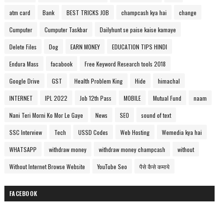
atm card
Bank
BEST TRICKS JOB
champcash kya hai
change
Cumputer
Cumputer Taskbar
Dailyhunt se paise kaise kamaye
Delete Files
Dog
EARN MONEY
EDUCATION TIPS HINDI
Endura Mass
facabook
Free Keyword Research tools 2018
Google Drive
GST
Health Problem King
Hide
himachal
INTERNET
IPL 2022
Job 12th Pass
MOBILE
Mutual Fund
naam
Nani Teri Morni Ko Mor Le Gaye
News
SEO
sound of text
SSC Interview
Tech
USSD Codes
Web Hosting
Wemedia kya hai
WHATSAPP
withdraw money
withdraw money champcash
without
Without Internet Browse Website
YouTube Seo
पैसे कैसे कमाये
FACEBOOK